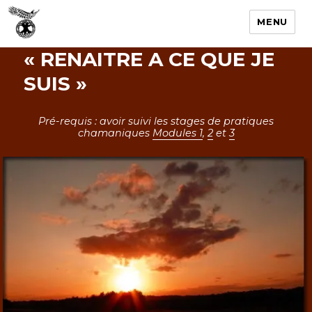
MENU
« RENAITRE A CE QUE JE
SUIS »
Pré-requis : avoir suivi les stages de pratiques
chamaniques
Modules 1
,
2
et
3